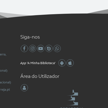
Siga-nos
erra,
App
'A Minha Biblioteca'
onal)
Área do Utilizador
acional)
reja.pt