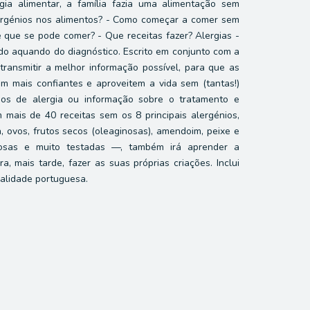
gia alimentar, a família fazia uma alimentação sem
alergénios nos alimentos? - Como começar a comer sem
 que se pode comer? - Que receitas fazer? Alergias -
do aquando do diagnóstico. Escrito em conjunto com a
transmitir a melhor informação possível, para que as
am mais confiantes e aproveitem a vida sem (tantas!)
ipos de alergia ou informação sobre o tratamento e
 mais de 40 receitas sem os 8 principais alergénios,
, ovos, frutos secos (oleaginosas), amendoim, peixe e
ciosas e muito testadas —, também irá aprender a
, mais tarde, fazer as suas próprias criações. Inclui
ealidade portuguesa.