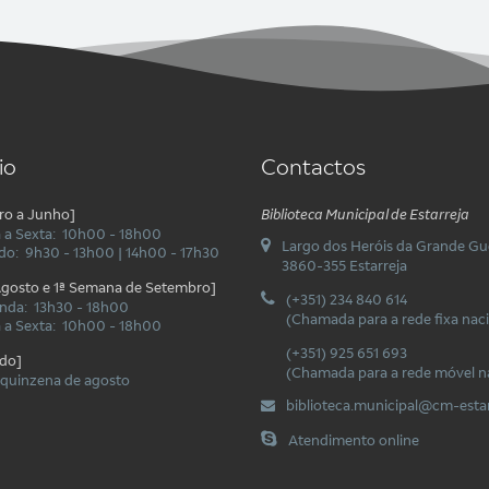
io
Contactos
ro a Junho]
Biblioteca Municipal de Estarreja
 a Sexta: 10h00 - 18h00
Largo dos Heróis da Grande Gu
o: 9h30 - 13h00 | 14h00 - 17h30
3860-355 Estarreja
Agosto e 1ª Semana de Setembro]
(+351) 234 840 614
nda: 13h30 - 18h00
(Chamada para a rede fixa naci
 a Sexta: 10h00 - 18h00
(+351) 925 651 693
do]
(Chamada para a rede móvel n
 quinzena de agosto
biblioteca.municipal@cm-estar
Atendimento online