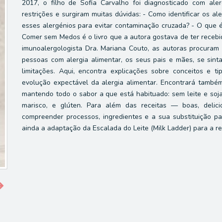
2017, o filho de Sofia Carvalho foi diagnosticado com aler
restrições e surgiram muitas dúvidas: - Como identificar os 
esses alergénios para evitar contaminação cruzada? - O que é
Comer sem Medos é o livro que a autora gostava de ter recebi
imunoalergologista Dra. Mariana Couto, as autoras procuram 
pessoas com alergia alimentar, os seus pais e mães, se sint
limitações. Aqui, encontra explicações sobre conceitos e t
evolução expectável da alergia alimentar. Encontrará também
mantendo todo o sabor a que está habituado: sem leite e soja
marisco, e glúten. Para além das receitas — boas, deli
compreender processos, ingredientes e a sua substituição para
ainda a adaptação da Escalada do Leite (Milk Ladder) para a r