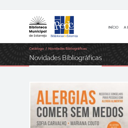
INÍCIO
A 
Catálogo
/
Novidades Bibliográficas
N
o
v
i
d
a
d
e
s
B
i
b
l
i
o
g
r
á
f
i
c
a
s