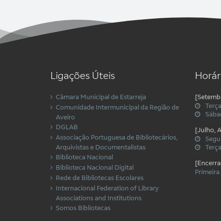
Ligações Úteis
Horár
Câmara Municipal de Estarreja
[Setemb
Terça
Comunidade Intermunicipal da Região de
Sábad
Aveiro
DGLAB
[Julho, 
Associação Portuguesa de Bibliotecários,
Segu
Arquivistas e Documentalistas
Terça
Biblioteca Nacional
[Encerra
Biblioteca Nacional Digital
Primeira
Rede de Bibliotecas Escolares
Internacional Federation of Library
Associations and Institutions
Somos Bibliotecas