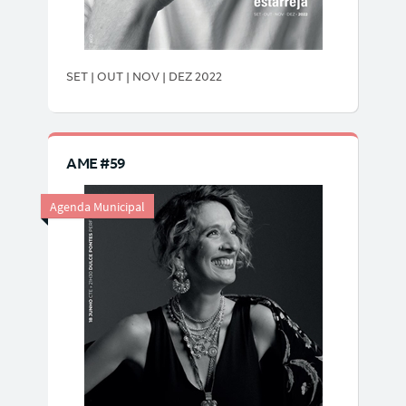
SET | OUT | NOV | DEZ 2022
AME #59
Agenda Municipal