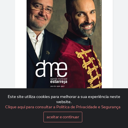
Este site utiliza cookies para melhorar a sua experiência neste
JAN | FEV | MAR 2017
website.
Clique aqui para consultar a Política de Privacidade e Segurança
aceitar e continuar
AME #44