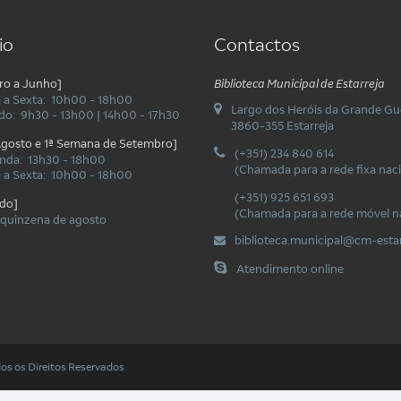
io
Contactos
ro a Junho]
Biblioteca Municipal de Estarreja
 a Sexta: 10h00 - 18h00
Largo dos Heróis da Grande Gu
o: 9h30 - 13h00 | 14h00 - 17h30
3860-355 Estarreja
Agosto e 1ª Semana de Setembro]
(+351) 234 840 614
nda: 13h30 - 18h00
(Chamada para a rede fixa naci
 a Sexta: 10h00 - 18h00
(+351) 925 651 693
do]
(Chamada para a rede móvel n
 quinzena de agosto
biblioteca.municipal@cm-estar
Atendimento online
os os Direitos Reservados