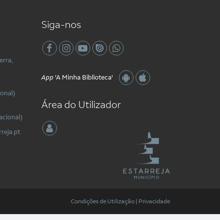
Siga-nos
erra,
App
'A Minha Biblioteca'
onal)
Área do Utilizador
acional)
reja.pt
Condições de Utilização
|
Privacidade