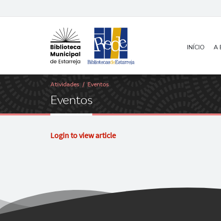
INÍCIO
A 
Atividades
/
Eventos
E
v
e
n
t
o
s
Login to view article