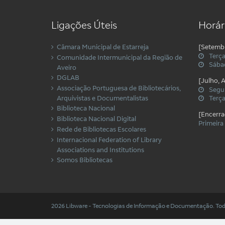
Ligações Úteis
Horár
Câmara Municipal de Estarreja
[Setemb
Terça
Comunidade Intermunicipal da Região de
Sábad
Aveiro
DGLAB
[Julho, 
Associação Portuguesa de Bibliotecários,
Segu
Arquivistas e Documentalistas
Terça
Biblioteca Nacional
[Encerra
Biblioteca Nacional Digital
Primeira
Rede de Bibliotecas Escolares
Internacional Federation of Library
Associations and Institutions
Somos Bibliotecas
2026 Libware - Tecnologias de Informação e Documentação. Tod